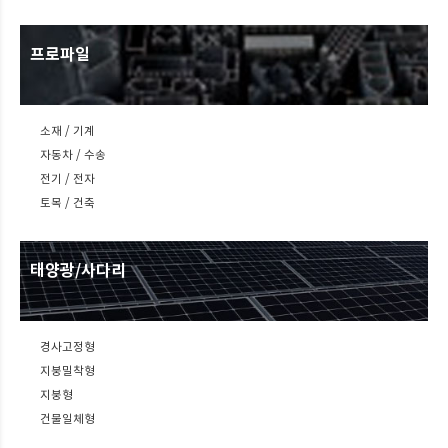
프로파일
소재 / 기계
자동차 / 수송
전기 / 전자
토목 / 건축
태양광/사다리
경사고정형
지붕밀착형
지붕형
건물일체형