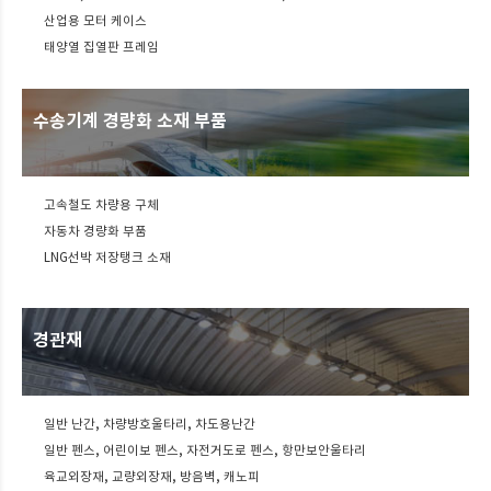
산업용 모터 케이스
태양열 집열판 프레임
수송기계 경량화 소재 부품
고속철도 차량용 구체
자동차 경량화 부품
LNG선박 저장탱크 소재
경관재
일반 난간, 차량방호울타리, 차도용난간
일반 펜스, 어린이보 펜스, 자전거도로 펜스, 항만보안울타리
육교외장재, 교량외장재, 방음벽, 캐노피